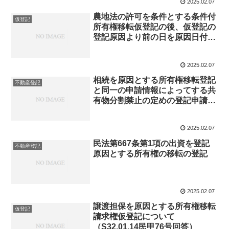
2025.02.07
農地法の許可を条件とする条件付
仮登記
所有権移転仮登記の後、仮登記の
登記原因より前の日を原因日付と
して宅地にする地目変更があった
場合の当該仮登記に基づく本登記
2025.02.07
の申請の可否（S40.12.07民甲
3409号回答）
相続を原因とする所有権移転登記
不動産登記
と同一の申請情報によってする共
有物分割禁止の定めの登記申請の
可否（S49.12.27民三6686号回
答）
2025.02.07
民法第667条第1項の出資を登記
不動産登記
原因とする所有権の移転の登記
2025.02.07
譲渡担保を原因とする所有権移転
仮登記
請求権仮登記について
（S32.01.14民甲76号回答）