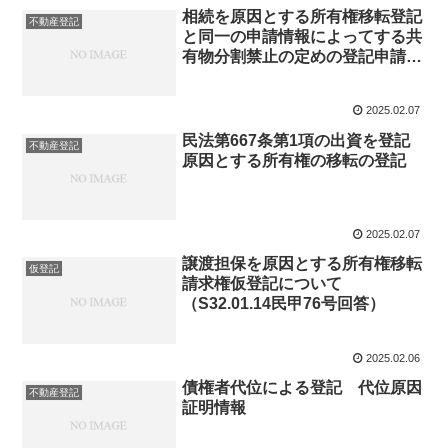
3409号回答）
相続を原因とする所有権移転登記
不動産登記
と同一の申請情報によってする共
有物分割禁止の定めの登記申請の
可否（S49.12.27民三6686号回
答）
2025.02.07
民法第667条第1項の出資を登記
不動産登記
原因とする所有権の移転の登記
2025.02.07
譲渡担保を原因とする所有権移転
仮登記
請求権仮登記について
（S32.01.14民甲76号回答）
2025.02.06
債権者代位による登記 代位原因
不動産登記
証明情報