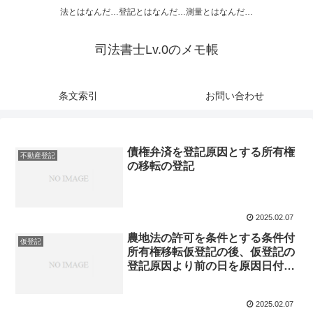
法とはなんだ…登記とはなんだ…測量とはなんだ…
司法書士Lv.0のメモ帳
条文索引
お問い合わせ
債権弁済を登記原因とする所有権
不動産登記
の移転の登記
2025.02.07
農地法の許可を条件とする条件付
仮登記
所有権移転仮登記の後、仮登記の
登記原因より前の日を原因日付と
して宅地にする地目変更があった
場合の当該仮登記に基づく本登記
2025.02.07
の申請の可否（S40.12.07民甲